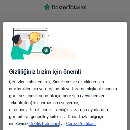
Hesabınıza giriş yapın
Sosyal medya aracılığıyla
Google ile devam et
Gizliliğiniz bizim için önemli
Apple ile devam et
Çerezleri kabul ederek, Şirketimiz ve ortaklarımızın
istatistikler için veri toplamak ve tarama alışkanlıklarınıza
veya
göre size içerik sunmak için çerezleri (veya benzer
Giriş formu aracılığıyla
teknolojileri) kullanmasına izin vermiş
olursunuz.Tercihlerinizi istediğiniz zaman ayarlardan
görebilir ve güncelleyebilirsiniz. Daha fazla bilgi için
inceleyiniz,
Gizlilik Politikası
ve
Çerez Politikası.