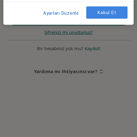
Kabul Et
Ayarları Düzenle
Giriş yap
Şifrenizi mi unuttunuz?
Bir hesabınız yok mu?
Kaydol!
Yardıma mı ihtiyacınız var?