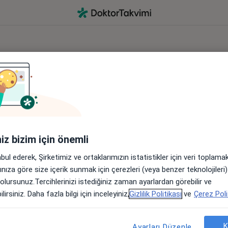
Hesabınıza giriş yapın
Sosyal medya aracılığıyla
Google ile devam et
Apple ile devam et
iniz bizim için önemli
abul ederek, Şirketimiz ve ortaklarımızın istatistikler için veri toplam
arınıza göre size içerik sunmak için çerezleri (veya benzer teknolojiler
veya
 olursunuz.Tercihlerinizi istediğiniz zaman ayarlardan görebilir ve
lirsiniz. Daha fazla bilgi için inceleyiniz,
Gizlilik Politikası
ve
Çerez Poli
Giriş formu aracılığıyla
K
Ayarları Düzenle