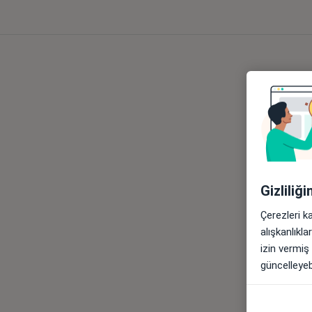
Gizliliğ
Çerezleri k
alışkanlıkl
izin vermiş
güncelleyebi