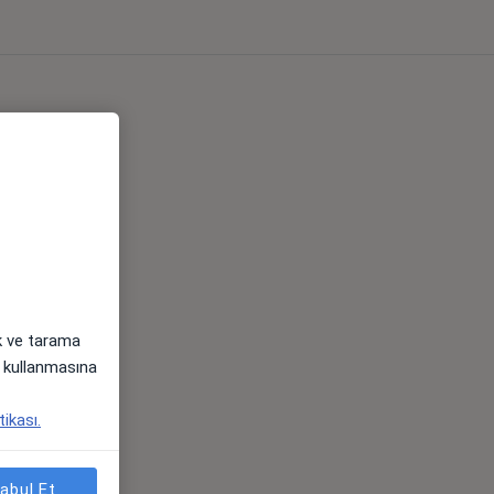
ak ve tarama
i) kullanmasına
tikası.
abul Et