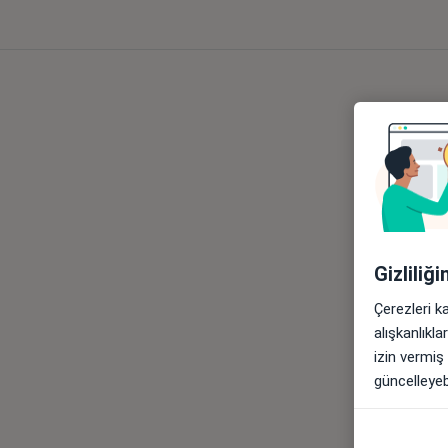
Gizliliğ
Çerezleri k
alışkanlıkl
izin vermiş
güncelleyebi