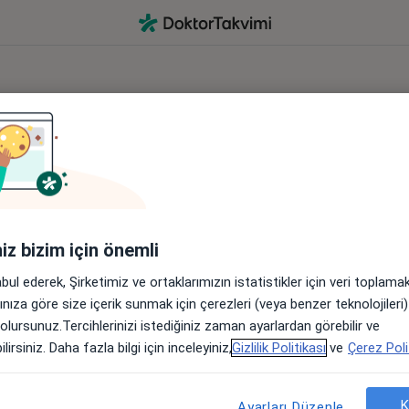
Hesap aç
Sosyal medya aracılığıyla
Google ile devam et
Apple ile devam et
iniz bizim için önemli
abul ederek, Şirketimiz ve ortaklarımızın istatistikler için veri toplam
arınıza göre size içerik sunmak için çerezleri (veya benzer teknolojiler
veya
 olursunuz.Tercihlerinizi istediğiniz zaman ayarlardan görebilir ve
lirsiniz. Daha fazla bilgi için inceleyiniz,
Gizlilik Politikası
ve
Çerez Poli
Kayıt formu aracılığıyla
K
Ayarları Düzenle